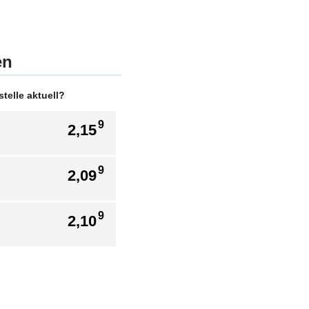
en
telle aktuell?
9
2,15
9
2,09
9
2,10