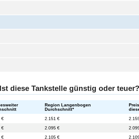
Ist diese Tankstelle günstig oder teuer
esweiter
Region Langenbogen
Prei
hschnitt
Durchschnitt*
dies
 €
2.151 €
2.15
 €
2.095 €
2.09
 €
2.105 €
2.10