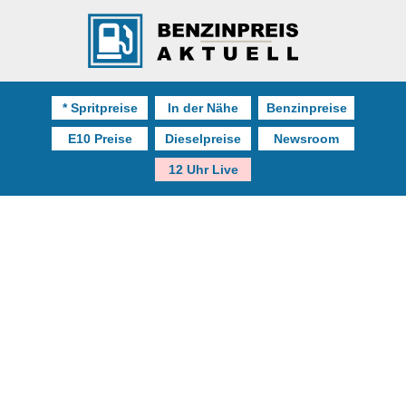
* Spritpreise
In der Nähe
Benzinpreise
E10 Preise
Dieselpreise
Newsroom
12 Uhr Live