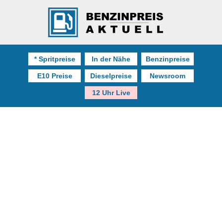
* Spritpreise
In der Nähe
Benzinpreise
E10 Preise
Dieselpreise
Newsroom
12 Uhr Live