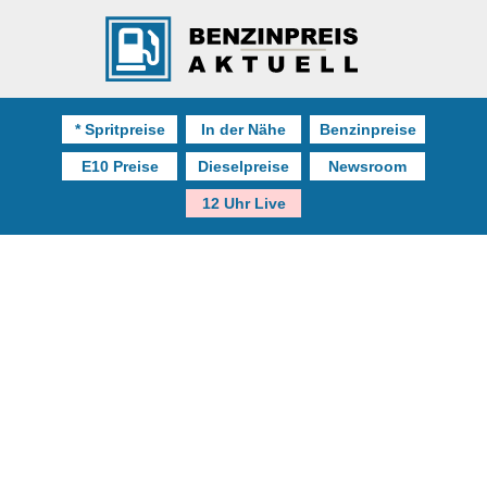
* Spritpreise
In der Nähe
Benzinpreise
E10 Preise
Dieselpreise
Newsroom
12 Uhr Live