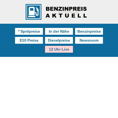
* Spritpreise
In der Nähe
Benzinpreise
E10 Preise
Dieselpreise
Newsroom
12 Uhr Live