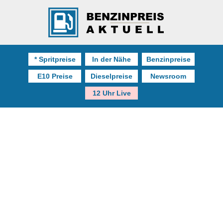
* Spritpreise
In der Nähe
Benzinpreise
E10 Preise
Dieselpreise
Newsroom
12 Uhr Live