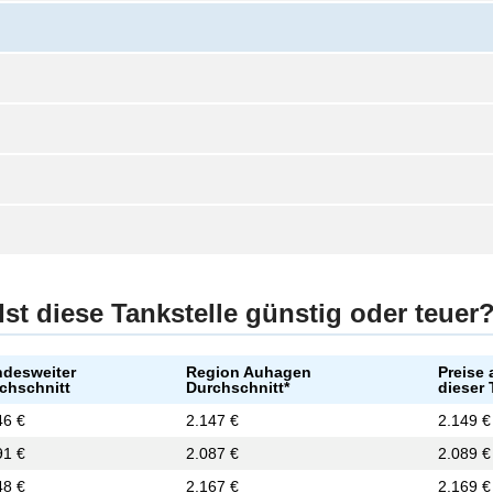
Ist diese Tankstelle günstig oder teuer
desweiter
Region Auhagen
Preise 
chschnitt
Durchschnitt*
dieser 
46 €
2.147 €
2.149 €
91 €
2.087 €
2.089 €
48 €
2.167 €
2.169 €