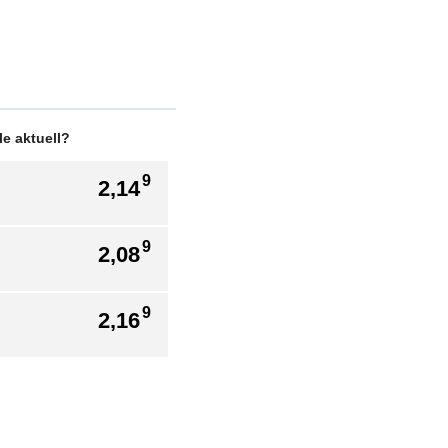
e aktuell?
9
2,14
9
2,08
9
2,16