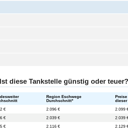
Ist diese Tankstelle günstig oder teuer
desweiter
Region Eschwege
Preise
chschnitt
Durchschnitt*
dieser
2 €
2.096 €
2.099 
6 €
2.039 €
2.039 
5 €
2.116 €
2.129 