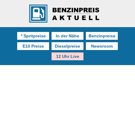
* Spritpreise
In der Nähe
Benzinpreise
E10 Preise
Dieselpreise
Newsroom
12 Uhr Live