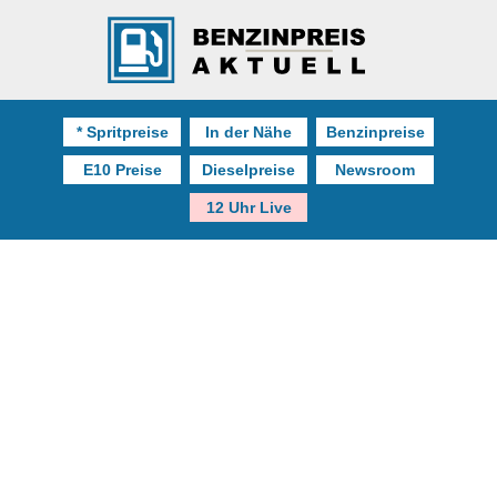
* Spritpreise
In der Nähe
Benzinpreise
E10 Preise
Dieselpreise
Newsroom
12 Uhr Live