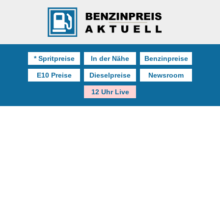
* Spritpreise
In der Nähe
Benzinpreise
E10 Preise
Dieselpreise
Newsroom
12 Uhr Live