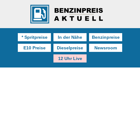
* Spritpreise
In der Nähe
Benzinpreise
E10 Preise
Dieselpreise
Newsroom
12 Uhr Live