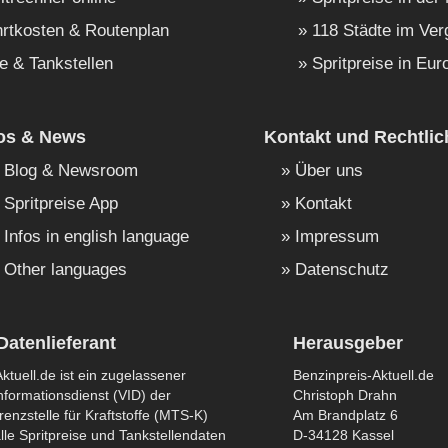
rtkosten & Routenplan
118 Städte im Ver
e & Tankstellen
Spritpreise in Eur
fos & News
Kontakt und Rechtlic
Blog & Newsroom
Über uns
Spritpreise App
Kontakt
Infos in english language
Impressum
Other languages
Datenschutz
Datenlieferant
Herausgeber
ktuell.de ist ein zugelassener
Benzinpreis-Aktuell.de
formationsdienst (VID) der
Christoph Drahn
enzstelle für Kraftstoffe (MTS-K)
Am Brandplatz 6
lle Spritpreise und Tankstellendaten
D-34128 Kassel