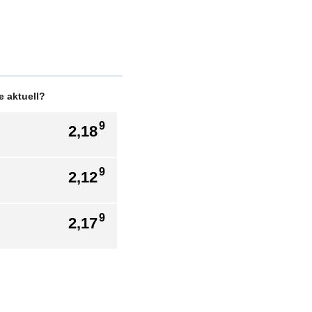
 aktuell?
9
2,18
9
2,12
9
2,17