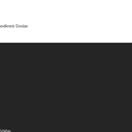
andkreis Goslar.
 Nähe