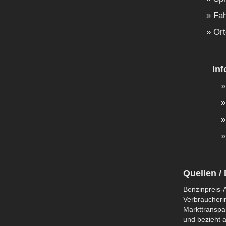
Fah
Ort
In
Quellen / 
Benzinpreis-A
Verbraucherin
Markttranspar
und bezieht a