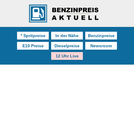
* Spritpreise
In der Nähe
Benzinpreise
E10 Preise
Dieselpreise
Newsroom
12 Uhr Live