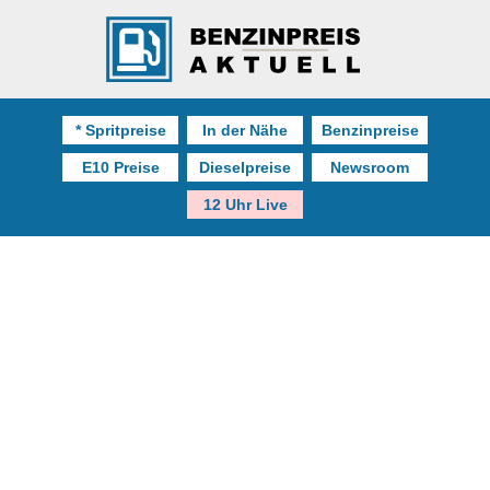
* Spritpreise
In der Nähe
Benzinpreise
E10 Preise
Dieselpreise
Newsroom
12 Uhr Live