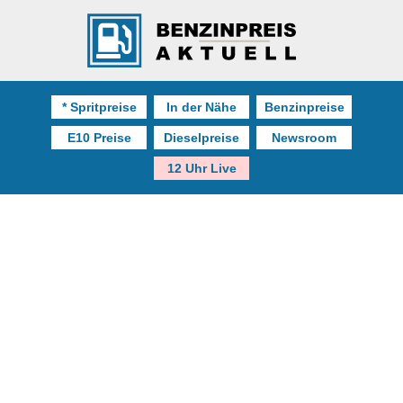
* Spritpreise
In der Nähe
Benzinpreise
E10 Preise
Dieselpreise
Newsroom
12 Uhr Live