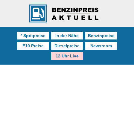
* Spritpreise
In der Nähe
Benzinpreise
E10 Preise
Dieselpreise
Newsroom
12 Uhr Live