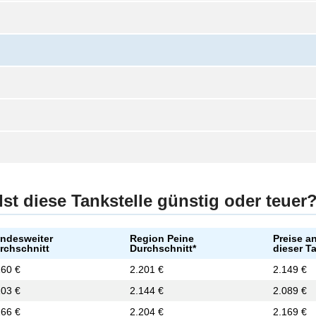
Ist diese Tankstelle günstig oder teuer
ndesweiter
Region Peine
Preise a
rchschnitt
Durchschnitt*
dieser T
160 €
2.201 €
2.149 €
103 €
2.144 €
2.089 €
166 €
2.204 €
2.169 €