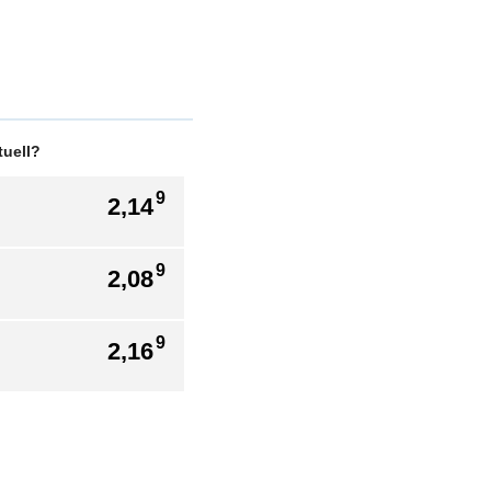
tuell?
9
2,14
9
2,08
9
2,16