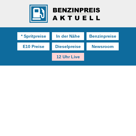
* Spritpreise
In der Nähe
Benzinpreise
E10 Preise
Dieselpreise
Newsroom
12 Uhr Live