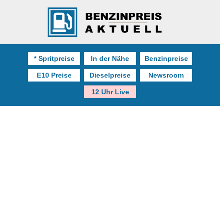
* Spritpreise
In der Nähe
Benzinpreise
E10 Preise
Dieselpreise
Newsroom
12 Uhr Live