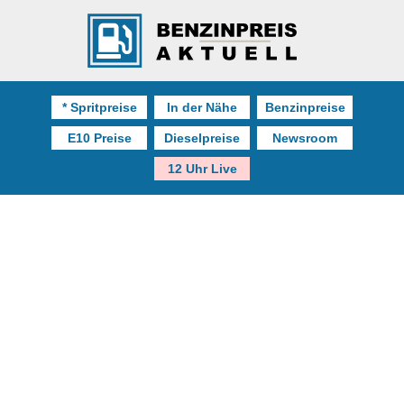
* Spritpreise
In der Nähe
Benzinpreise
E10 Preise
Dieselpreise
Newsroom
12 Uhr Live