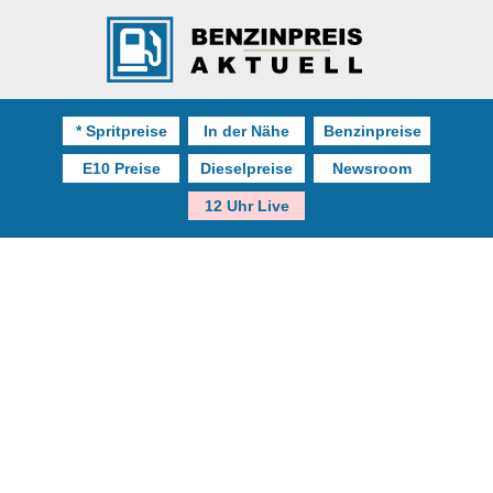
* Spritpreise
In der Nähe
Benzinpreise
E10 Preise
Dieselpreise
Newsroom
12 Uhr Live