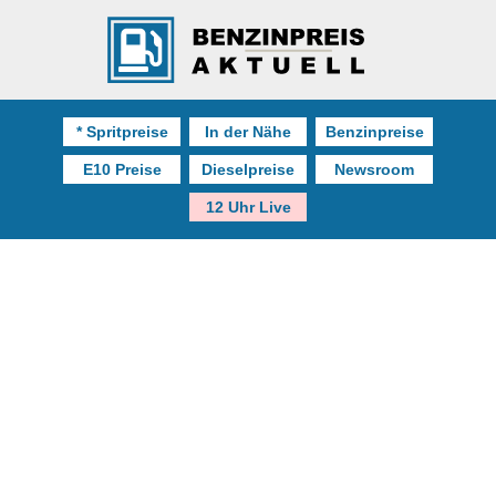
* Spritpreise
In der Nähe
Benzinpreise
E10 Preise
Dieselpreise
Newsroom
12 Uhr Live