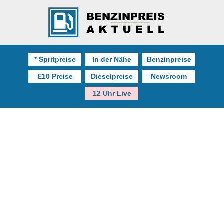
* Spritpreise
In der Nähe
Benzinpreise
E10 Preise
Dieselpreise
Newsroom
12 Uhr Live