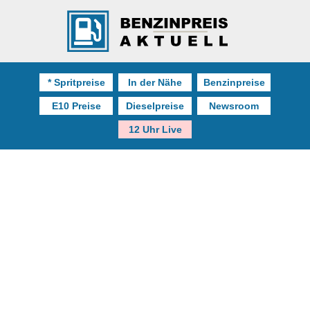
* Spritpreise
In der Nähe
Benzinpreise
E10 Preise
Dieselpreise
Newsroom
12 Uhr Live