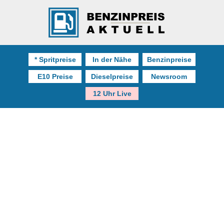
* Spritpreise
In der Nähe
Benzinpreise
E10 Preise
Dieselpreise
Newsroom
12 Uhr Live