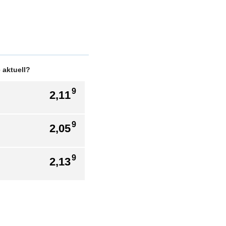
 aktuell?
9
2,11
9
2,05
9
2,13