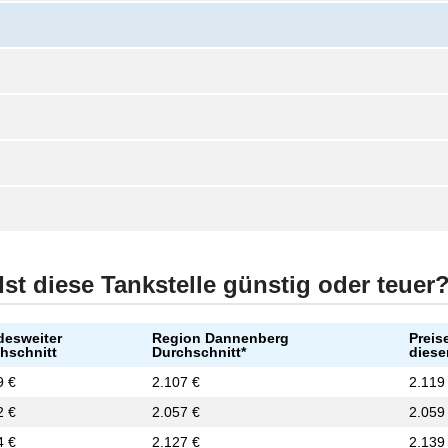
Ist diese Tankstelle günstig oder teuer
esweiter
Region Dannenberg
Preis
hschnitt
Durchschnitt*
diese
9 €
2.107 €
2.119
2 €
2.057 €
2.059
4 €
2.127 €
2.139