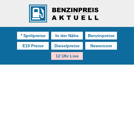
* Spritpreise
In der Nähe
Benzinpreise
E10 Preise
Dieselpreise
Newsroom
12 Uhr Live