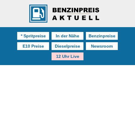
* Spritpreise
In der Nähe
Benzinpreise
E10 Preise
Dieselpreise
Newsroom
12 Uhr Live