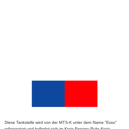
Diese Tankstelle wird von der MTS-K unter dem Name "Esso"
referenziert und befindet sich im Kreis Ennepe-Ruhr-Kreis.