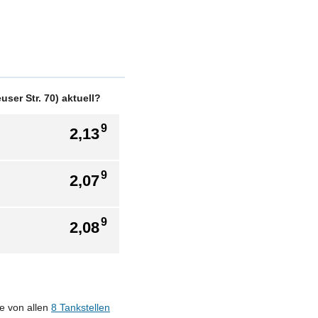
ser Str. 70) aktuell?
9
2,13
9
2,07
9
2,08
se von allen
8 Tankstellen