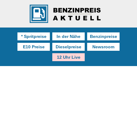
* Spritpreise
In der Nähe
Benzinpreise
E10 Preise
Dieselpreise
Newsroom
12 Uhr Live