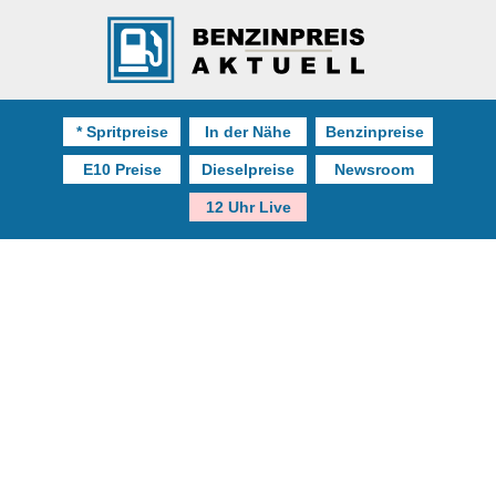
* Spritpreise
In der Nähe
Benzinpreise
E10 Preise
Dieselpreise
Newsroom
12 Uhr Live