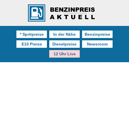
* Spritpreise
In der Nähe
Benzinpreise
E10 Preise
Dieselpreise
Newsroom
12 Uhr Live