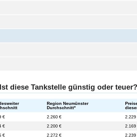
Ist diese Tankstelle günstig oder teuer
esweiter
Region Neumünster
Preis
hschnitt
Durchschnitt*
diese
9 €
2.260 €
2.229
4 €
2.200 €
2.169
6 €
2.272 €
2.239