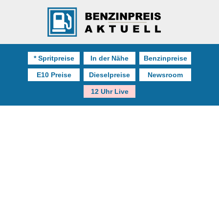
* Spritpreise
In der Nähe
Benzinpreise
E10 Preise
Dieselpreise
Newsroom
12 Uhr Live