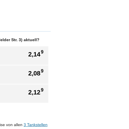
lder Str. 3) aktuell?
9
2,14
9
2,08
9
2,12
eise von allen
3 Tankstellen