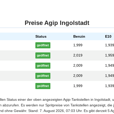
Preise Agip Ingolstadt
Status
Benzin
E10
1,999
1,93
geöffnet
2,019
1,95
geöffnet
2,009
1,94
geöffnet
2,009
1,94
geöffnet
1,999
1,93
geöffnet
llen Status einer der oben angezeigten Agip-Tankstellen in Ingolstadt,
 abzurufen. Es werden nur Spritpreise von Tankstellen angezeigt, die j
und ohne Gewähr. Stand: 7. August 2026, 07:03 Uhr. Es gibt derzeit 5 Ag