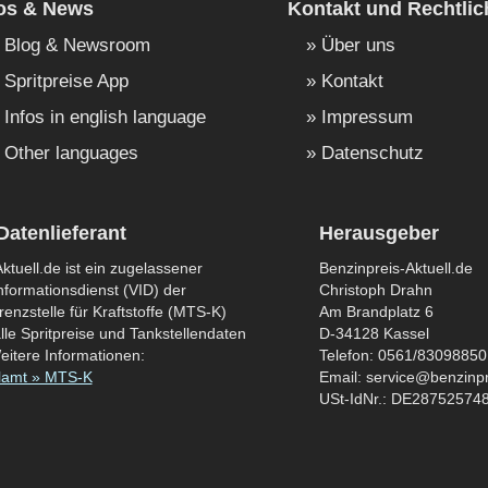
fos & News
Kontakt und Rechtlic
Blog & Newsroom
Über uns
Spritpreise App
Kontakt
Infos in english language
Impressum
Other languages
Datenschutz
Datenlieferant
Herausgeber
ktuell.de ist ein zugelassener
Benzinpreis-Aktuell.de
formationsdienst (VID) der
Christoph Drahn
enzstelle für Kraftstoffe (MTS-K)
Am Brandplatz 6
lle Spritpreise und Tankstellendaten
D-34128 Kassel
eitere Informationen:
Telefon: 0561/83098850
lamt » MTS-K
Email: service@benzinpr
USt-IdNr.: DE28752574