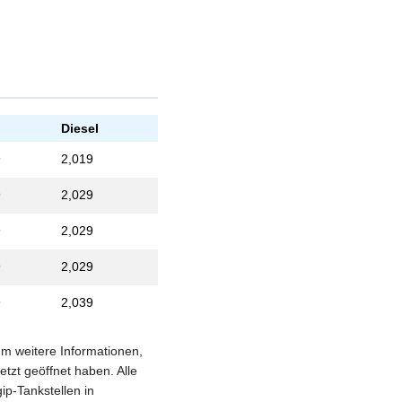
Diesel
9
2,019
9
2,029
9
2,029
9
2,029
9
2,039
 um weitere Informationen,
etzt geöffnet haben. Alle
ip-Tankstellen in