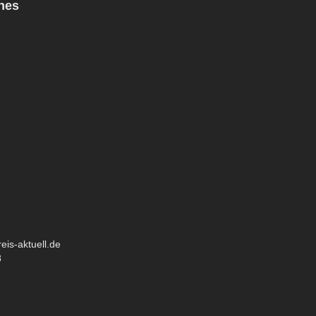
hes
eis-aktuell.de
8