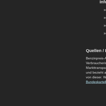
In
Quellen / 
Benzinpreis-A
Verbraucherin
Markttranspar
und bezieht a
von dieser. W
Bundeskartel