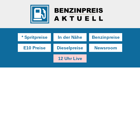
* Spritpreise
In der Nähe
Benzinpreise
E10 Preise
Dieselpreise
Newsroom
12 Uhr Live