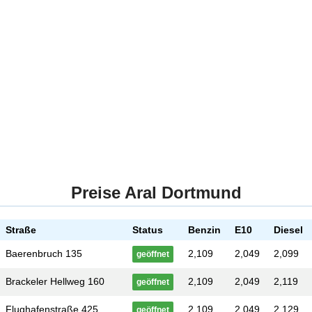
Preise Aral Dortmund
Straße
Status
Benzin
E10
Diesel
Baerenbruch 135
2,109
2,049
2,099
geöffnet
Brackeler Hellweg 160
2,109
2,049
2,119
geöffnet
Flughafenstraße 425
2,109
2,049
2,129
geöffnet