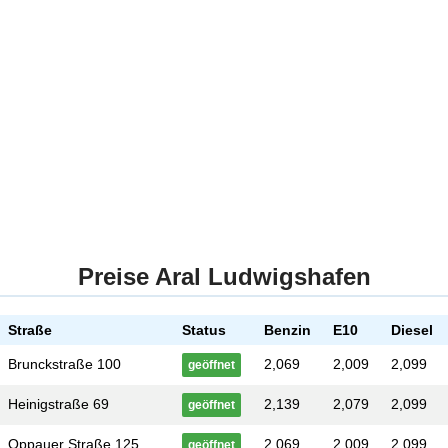
Preise Aral Ludwigshafen
Straße
Status
Benzin
E10
Diesel
Brunckstraße 100
2,069
2,009
2,099
geöffnet
Heinigstraße 69
2,139
2,079
2,099
geöffnet
Oppauer Straße 125
2,069
2,009
2,099
geöffnet