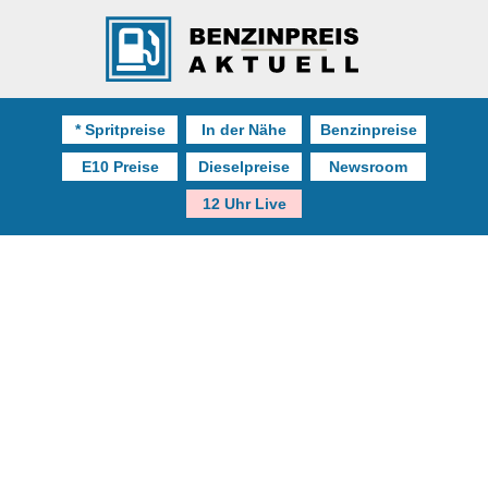
* Spritpreise
In der Nähe
Benzinpreise
E10 Preise
Dieselpreise
Newsroom
12 Uhr Live