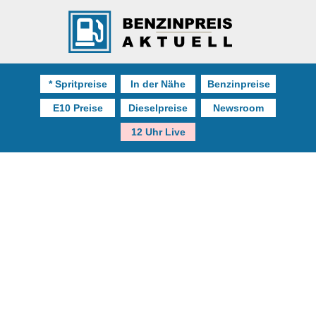
* Spritpreise
In der Nähe
Benzinpreise
E10 Preise
Dieselpreise
Newsroom
12 Uhr Live