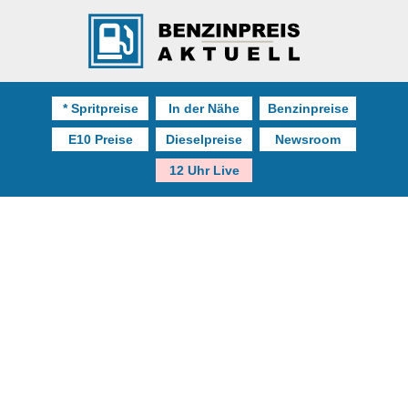
* Spritpreise
In der Nähe
Benzinpreise
E10 Preise
Dieselpreise
Newsroom
12 Uhr Live