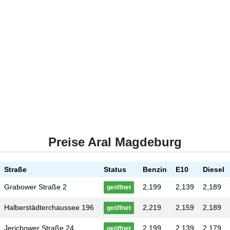
Preise Aral Magdeburg
Straße
Status
Benzin
E10
Diesel
Grabower Straße 2
2,199
2,139
2,189
geöffnet
Halberstädterchaussee 196
2,219
2,159
2,189
geöffnet
Jerichower Straße 24
2,199
2,139
2,179
geöffnet