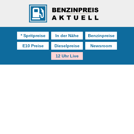
* Spritpreise
In der Nähe
Benzinpreise
E10 Preise
Dieselpreise
Newsroom
12 Uhr Live