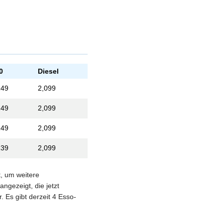
0
Diesel
149
2,099
149
2,099
149
2,099
139
2,099
t, um weitere
ngezeigt, die jetzt
. Es gibt derzeit 4 Esso-