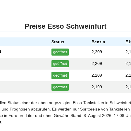
Preise Esso Schweinfurt
Status
Benzin
E1
4
2,209
2,
geöffnet
2,209
2,
geöffnet
2,209
2,
geöffnet
2,199
2,
geöffnet
ellen Status einer der oben angezeigten Esso-Tankstellen in Schweinfur
n und Prognosen abzurufen. Es werden nur Spritpreise von Tankstellen a
se in Euro pro Liter und ohne Gewähr. Stand: 8. August 2026, 17:08 Uhr
t.