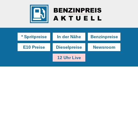
* Spritpreise
In der Nähe
Benzinpreise
E10 Preise
Dieselpreise
Newsroom
12 Uhr Live