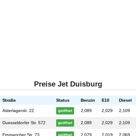
Preise Jet Duisburg
Straße
Status
Benzin
E10
Diesel
Asterlagerstr. 22
2,089
2,029
2,109
geöffnet
Duesseldorfer Str. 572
2,089
2,029
2,109
geöffnet
Emmericher Str. 73
2,079
2,019
2,069
geöffnet