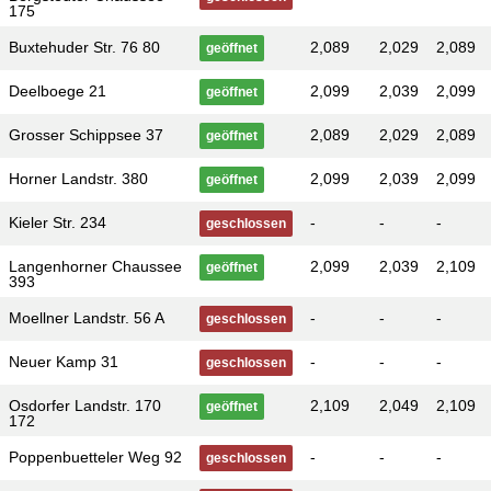
175
Buxtehuder Str. 76 80
2,089
2,029
2,089
geöffnet
Deelboege 21
2,099
2,039
2,099
geöffnet
Grosser Schippsee 37
2,089
2,029
2,089
geöffnet
Horner Landstr. 380
2,099
2,039
2,099
geöffnet
Kieler Str. 234
-
-
-
geschlossen
Langenhorner Chaussee
2,099
2,039
2,109
geöffnet
393
Moellner Landstr. 56 A
-
-
-
geschlossen
Neuer Kamp 31
-
-
-
geschlossen
Osdorfer Landstr. 170
2,109
2,049
2,109
geöffnet
172
Poppenbuetteler Weg 92
-
-
-
geschlossen