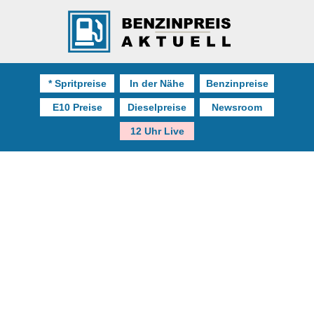
* Spritpreise
In der Nähe
Benzinpreise
E10 Preise
Dieselpreise
Newsroom
12 Uhr Live