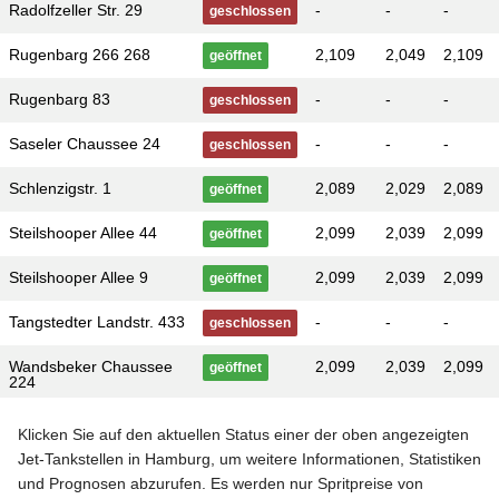
Radolfzeller Str. 29
-
-
-
geschlossen
Rugenbarg 266 268
2,109
2,049
2,109
geöffnet
Rugenbarg 83
-
-
-
geschlossen
Saseler Chaussee 24
-
-
-
geschlossen
Schlenzigstr. 1
2,089
2,029
2,089
geöffnet
Steilshooper Allee 44
2,099
2,039
2,099
geöffnet
Steilshooper Allee 9
2,099
2,039
2,099
geöffnet
Tangstedter Landstr. 433
-
-
-
geschlossen
Wandsbeker Chaussee
2,099
2,039
2,099
geöffnet
224
Klicken Sie auf den aktuellen Status einer der oben angezeigten
Jet-Tankstellen in Hamburg, um weitere Informationen, Statistiken
und Prognosen abzurufen. Es werden nur Spritpreise von