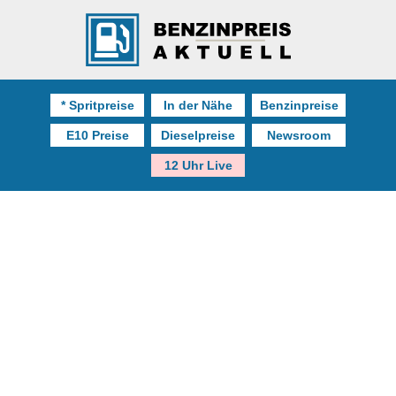
* Spritpreise
In der Nähe
Benzinpreise
E10 Preise
Dieselpreise
Newsroom
12 Uhr Live