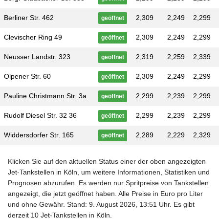
Berliner Str. 462
2,309
2,249
2,299
geöffnet
Clevischer Ring 49
2,309
2,249
2,299
geöffnet
Neusser Landstr. 323
2,319
2,259
2,339
geöffnet
Olpener Str. 60
2,309
2,249
2,299
geöffnet
Pauline Christmann Str. 3a
2,299
2,239
2,299
geöffnet
Rudolf Diesel Str. 32 36
2,299
2,239
2,299
geöffnet
Widdersdorfer Str. 165
2,289
2,229
2,329
geöffnet
Klicken Sie auf den aktuellen Status einer der oben angezeigten
Jet-Tankstellen in Köln, um weitere Informationen, Statistiken und
Prognosen abzurufen. Es werden nur Spritpreise von Tankstellen
angezeigt, die jetzt geöffnet haben. Alle Preise in Euro pro Liter
und ohne Gewähr. Stand: 9. August 2026, 13:51 Uhr. Es gibt
derzeit 10 Jet-Tankstellen in Köln.