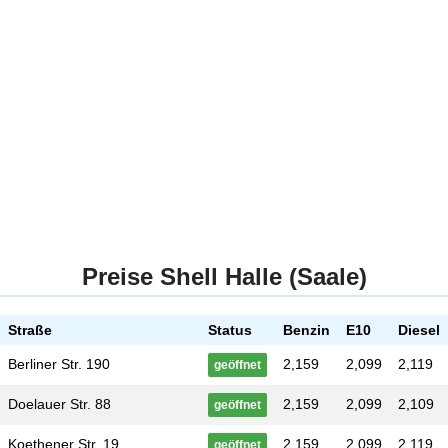
Preise Shell Halle (Saale)
Straße
Status
Benzin
E10
Diesel
Berliner Str. 190
2,159
2,099
2,119
geöffnet
Doelauer Str. 88
2,159
2,099
2,109
geöffnet
Koethener Str. 19
2,159
2,099
2,119
geöffnet