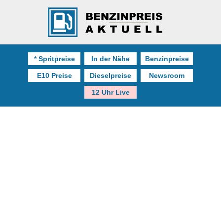
* Spritpreise
In der Nähe
Benzinpreise
E10 Preise
Dieselpreise
Newsroom
12 Uhr Live