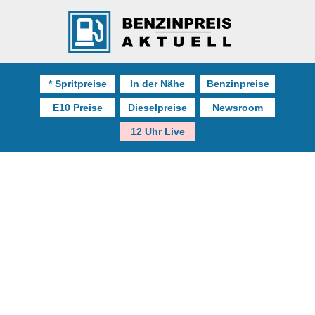
* Spritpreise
In der Nähe
Benzinpreise
E10 Preise
Dieselpreise
Newsroom
12 Uhr Live