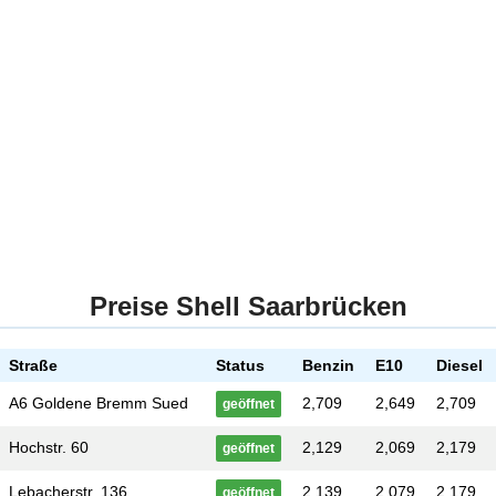
Preise Shell Saarbrücken
Straße
Status
Benzin
E10
Diesel
A6 Goldene Bremm Sued
2,709
2,649
2,709
geöffnet
Hochstr. 60
2,129
2,069
2,179
geöffnet
Lebacherstr. 136
2,139
2,079
2,179
geöffnet