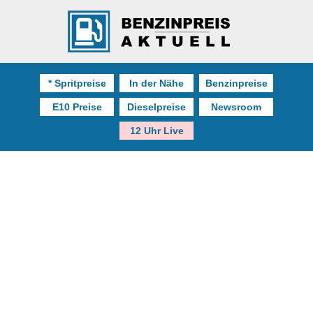
* Spritpreise
In der Nähe
Benzinpreise
E10 Preise
Dieselpreise
Newsroom
12 Uhr Live