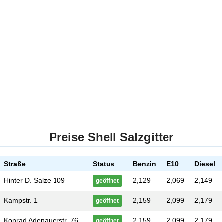
Preise Shell Salzgitter
Straße
Status
Benzin
E10
Diesel
Hinter D. Salze 109
2,129
2,069
2,149
geöffnet
Kampstr. 1
2,159
2,099
2,179
geöffnet
Konrad Adenauerstr. 76
2,159
2,099
2,179
geöffnet