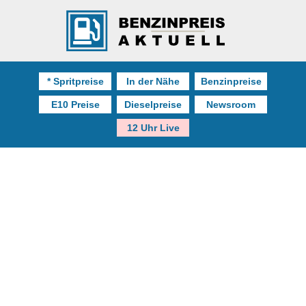
* Spritpreise
In der Nähe
Benzinpreise
E10 Preise
Dieselpreise
Newsroom
12 Uhr Live